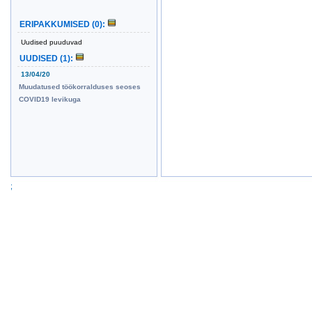
ERIPAKKUMISED
(0)
:
Uudised puuduvad
UUDISED
(1)
:
13/04/20
Muudatused töökorralduses seoses
COVID19 levikuga
;