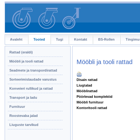
Avaleht
Tooted
Tugi
Kontakt
BS-Rollen
Tingimu
Rattad (eraldi)
Mööbli ja tooli rattad
Mööbli ja tooli rattad
Seadmete ja transpordirattad
Sorteerimislaudade varustus
Disain rattad
Liugtalad
Konveieri rullikud ja rattad
Mööblirattad
Pöörlevad komplektid
Transport ja ladu
Mööbli furnituur
Furnituur
Kontoritooli rattad
Roostevaba jalad
Liuguste tarvikud