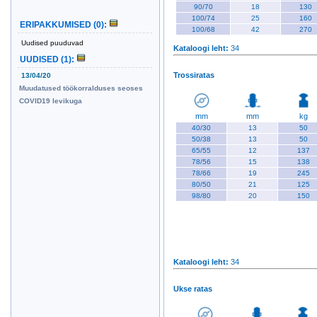
90/70
18
130
100/74
25
160
ERIPAKKUMISED
(0)
:
100/68
42
270
Uudised puuduvad
Kataloogi leht
:
34
UUDISED
(1)
:
Trossiratas
13/04/20
Muudatused töökorralduses seoses
COVID19 levikuga
mm
mm
kg
40/30
13
50
50/38
13
50
65/55
12
137
78/56
15
138
78/66
19
245
80/50
21
125
98/80
20
150
Kataloogi leht
:
34
Ukse ratas