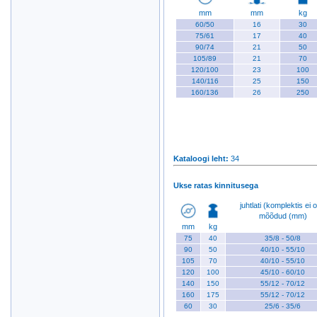
mm
mm
kg
60/50
16
30
75/61
17
40
90/74
21
50
105/89
21
70
120/100
23
100
140/116
25
150
160/136
26
250
Kataloogi leht
:
34
Ukse ratas kinnitusega
juhtlati (komplektis ei o
mõõdud (mm)
mm
kg
75
40
35/8 - 50/8
90
50
40/10 - 55/10
105
70
40/10 - 55/10
120
100
45/10 - 60/10
140
150
55/12 - 70/12
160
175
55/12 - 70/12
60
30
25/6 - 35/6