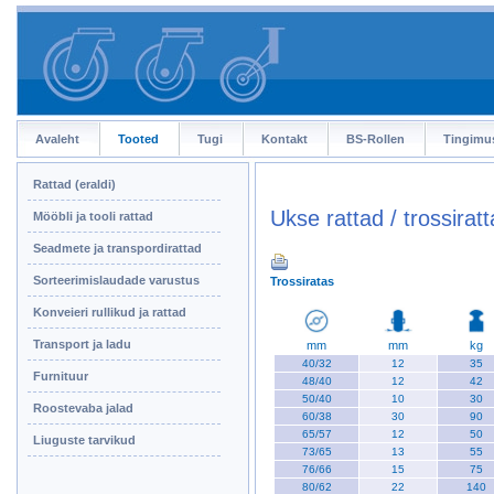
Avaleht
Tooted
Tugi
Kontakt
BS-Rollen
Tingimu
Rattad (eraldi)
Ukse rattad / trossirat
Mööbli ja tooli rattad
Seadmete ja transpordirattad
Sorteerimislaudade varustus
Trossiratas
Konveieri rullikud ja rattad
Transport ja ladu
mm
mm
kg
40/32
12
35
Furnituur
48/40
12
42
50/40
10
30
Roostevaba jalad
60/38
30
90
65/57
12
50
Liuguste tarvikud
73/65
13
55
76/66
15
75
80/62
22
140