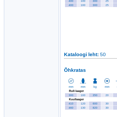
400
100
300
25
400
100
300
25
Kataloogi leht
:
50
Õhkratas
mm
mm
kg
mm
Rull-laager
300
100
350
20
Kuullaager
410
120
600
30
460
130
820
30