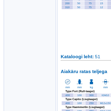
200
50
75
15
310
50
75
12
Kataloogi leht
:
51
Aiakäru ratas teljega
mm
mm
kg
mm
Type Fort (Rull-laager)
400
100
300
IGM10
Type Capito (Liuglaager)
400
100
250
M12x150
Type Haemmerlin (Liuglaager)