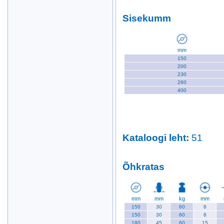
Sisekumm
mm
150
200
230
260
400
Kataloogi leht
:
51
Õhkratas
mm
mm
kg
mm
150
30
60
8
150
30
60
8
180
45
60
15