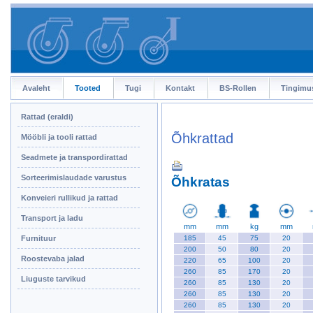
Avaleht
Tooted
Tugi
Kontakt
BS-Rollen
Tingimu
Rattad (eraldi)
Õhkrattad
Mööbli ja tooli rattad
Seadmete ja transpordirattad
Sorteerimislaudade varustus
Õhkratas
Konveieri rullikud ja rattad
Transport ja ladu
mm
mm
kg
mm
Furnituur
185
45
75
20
200
50
80
20
Roostevaba jalad
220
65
100
20
260
85
170
20
Liuguste tarvikud
260
85
130
20
260
85
130
20
260
85
130
20