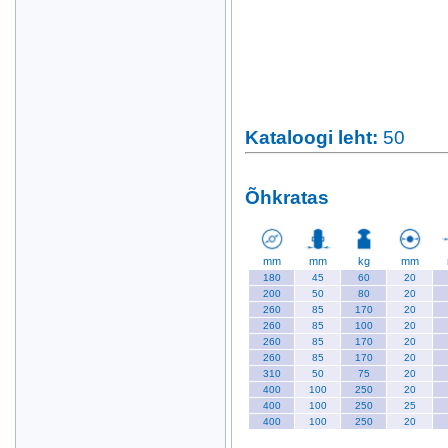
Kataloogi leht
:
50
Õhkratas
mm
mm
kg
mm
180
45
60
20
200
50
80
20
260
85
170
20
260
85
100
20
260
85
170
20
260
85
170
20
310
50
75
20
400
100
250
20
400
100
250
25
400
100
250
20