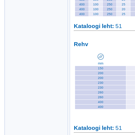
400
100
250
25
400
100
250
20
400
100
250
25
Kataloogi leht
:
51
Rehv
mm
150
200
200
230
230
260
260
400
400
Kataloogi leht
:
51