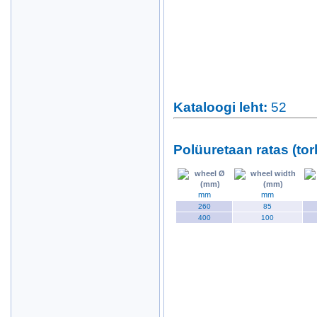
Kataloogi leht
:
52
Polüuretaan ratas (tor
mm
mm
260
85
400
100