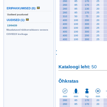
260
85
170
25
260
85
170
25
ERIPAKKUMISED
(0)
:
260
85
130
20
260
85
170
25
Uudised puuduvad
310
50
75
20
UUDISED
(1)
:
400
100
200
20
400
100
300
20
13/04/20
400
100
200
25
Muudatused töökorralduses seoses
400
100
300
25
COVID19 levikuga
400
100
200
25
400
100
300
25
Kataloogi leht
:
50
Õhkratas
mm
mm
kg
mm
260
85
170
20
260
85
170
20