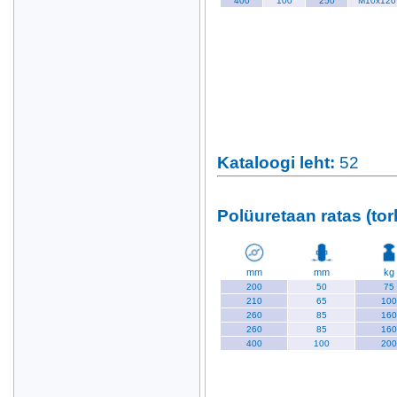
400
100
250
M10x120
Kataloogi leht
:
52
Polüuretaan ratas (tor
mm
mm
kg
200
50
75
210
65
100
260
85
160
260
85
160
400
100
200