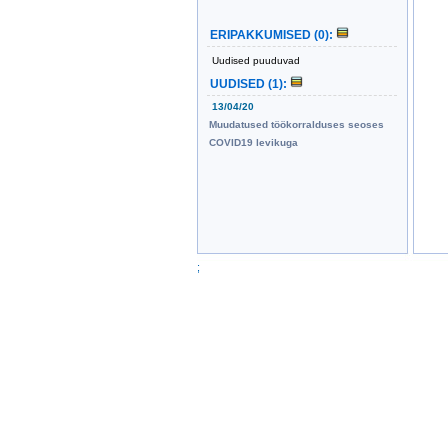
ERIPAKKUMISED
(0)
:
Uudised puuduvad
UUDISED
(1)
:
13/04/20
Muudatused töökorralduses seoses
COVID19 levikuga
;