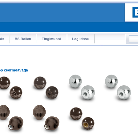
akt
BS-Rollen
Tingimused
Logi sisse
p keermeavaga