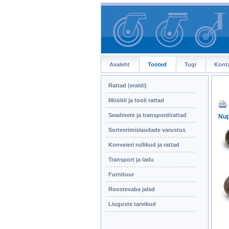
Avaleht
Tooted
Tugi
Kont
Rattad (eraldi)
Mööbli ja tooli rattad
Seadmete ja transpordirattad
Nup
Sorteerimislaudade varustus
Konveieri rullikud ja rattad
Transport ja ladu
Furnituur
Roostevaba jalad
Liuguste tarvikud